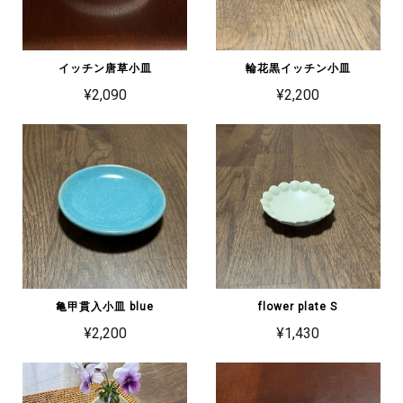
イッチン唐草小皿
輪花黒イッチン小皿
¥2,090
¥2,200
亀甲貫入小皿 blue
flower plate S
¥2,200
¥1,430