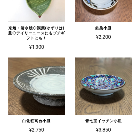
京焼・清水焼◇譲葉(ゆずりは)
鉄染小皿
皿◇デイリーユースにもプチギ
¥2,200
フトにも！
¥1,300
白化粧高台小皿
青七宝イッチン小皿
¥2,750
¥3,850