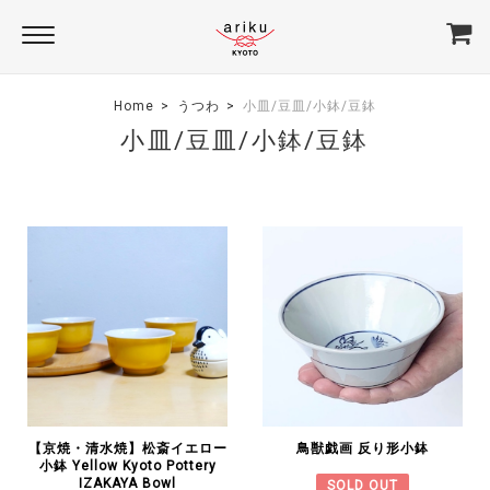
Home
うつわ
小皿/豆皿/小鉢/豆鉢
小皿/豆皿/小鉢/豆鉢
【京焼・清水焼】松斎イエロー
鳥獣戯画 反り形小鉢
小鉢 Yellow Kyoto Pottery
IZAKAYA Bowl
SOLD OUT