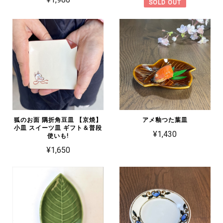
SOLD OUT
狐のお面 隅折角豆皿 【京焼】
アメ釉つた葉皿
小皿 スイーツ皿 ギフト＆普段
¥1,430
使いも!
¥1,650