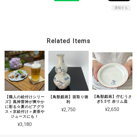
通報する
Related Items
【鳥獣戯画】佇むうさ
【職人の絵付けシリー
【鳥獣戯画】面取り徳
ぎ5.5寸 赤リム皿
ズ】風神雷神が爽やか
利
に彩る☆夏のビアグラ
¥2,650
¥2,750
ス＜京絵付け＞麦茶や
ジュースにも！
¥3,180