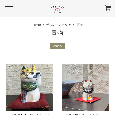
Home
飾る/インテリア
置物
置物
ブタさん