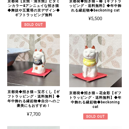
京都発◆招き猫～椿【ギフトラ
京都発【京焼・清水焼】ビタミ
ッピング・送料無料】◆年中飾
ンカラー&アンニュイな招き猫
れる縁起物◆beckoning cat
◆舞妓や五重塔の京デザイン◆
ギフトラッピング無料
¥5,500
SOLD OUT
京都発◆招き猫～宝尽くし【ギ
京都発◆招き猫～花金彩【ギフ
フトラッピング・送料無料】◆
トラッピング・送料無料】◆年
年中飾れる縁起物◆自分へのご
中飾れる縁起物◆beckoning
褒美にもおすすめ！
cat
¥7,700
SOLD OUT