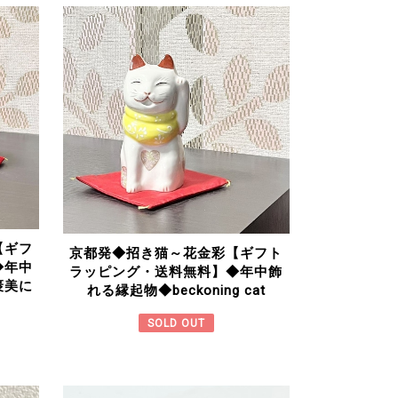
【ギフ
京都発◆招き猫～花金彩【ギフト
◆年中
ラッピング・送料無料】◆年中飾
褒美に
れる縁起物◆beckoning cat
SOLD OUT