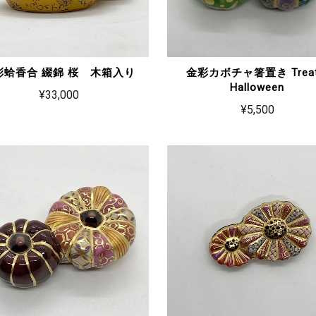
彩蛤香合 綴錦 桜 木箱入り
金彩カボチャ箸置き Treat
Halloween
¥33,000
¥5,500