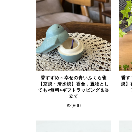
香すずめ～幸せの青いふくら雀
香す
【京焼・清水焼】香合，置物とし
焼】
ても<無料>ギフトラッピング＆香
立て
¥3,800