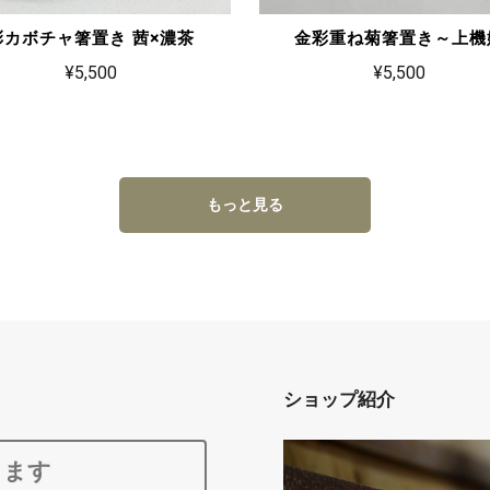
彩カボチャ箸置き 茜×濃茶
金彩重ね菊箸置き～上機
¥5,500
¥5,500
もっと見る
ショップ紹介
ります