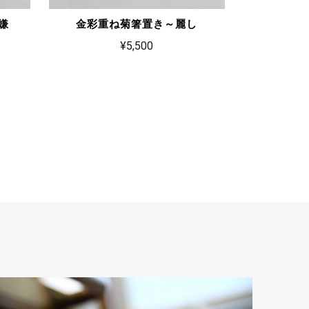
嫌
金彩重ね菊箸置き～麗し
¥5,500