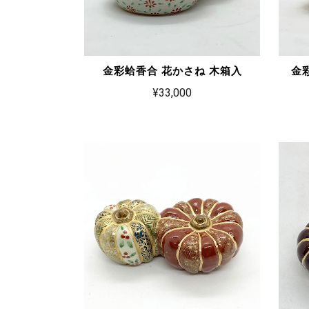
金彩蛤香合 花かさね 木箱入
金
¥33,000