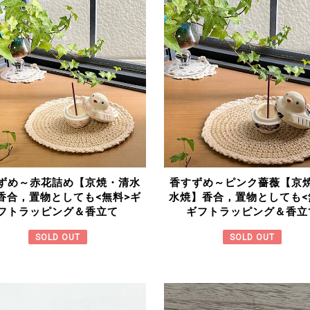
ずめ～赤花詰め【京焼・清水
香すずめ～ピンク薔薇【京
香合，置物としても<無料>ギ
水焼】香合，置物としても<
フトラッピング＆香立て
ギフトラッピング＆香立
SOLD OUT
SOLD OUT