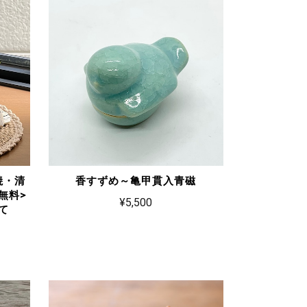
焼・清
香すずめ～亀甲貫入青磁
無料>
¥5,500
て