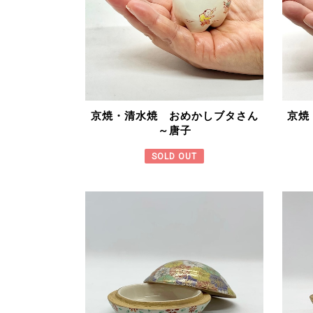
京焼・清水焼 おめかしブタさん
京焼
～唐子
SOLD OUT