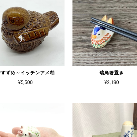
香すずめ～イッチンアメ釉
瑞鳥箸置き
¥5,500
¥2,180