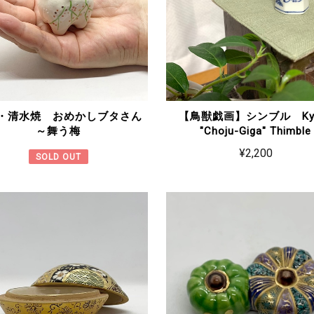
・清水焼 おめかしブタさん
【鳥獣戯画】シンブル Kyo
～舞う梅
"Choju-Giga" Thimble
¥2,200
SOLD OUT