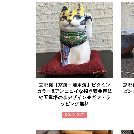
京都
京都発【京焼・清水焼】ビタミン
ピン
カラー&アンニュイな招き猫◆舞妓
や五重塔の京デザイン◆ギフトラ
ッピング無料
SOLD OUT