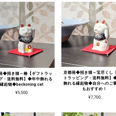
京都発◆招き猫～宝尽くし
発◆招き猫～椿【ギフトラッ
トラッピング・送料無料】
グ・送料無料】◆年中飾れる
飾れる縁起物◆自分へのご
縁起物◆beckoning cat
もおすすめ！
¥5,500
¥7,700