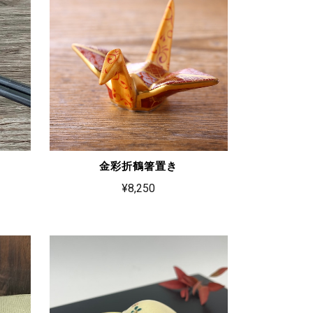
金彩折鶴箸置き
¥8,250