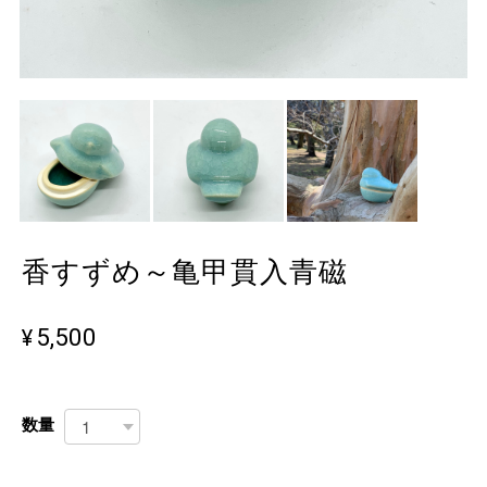
香すずめ～亀甲貫入青磁
¥5,500
数量