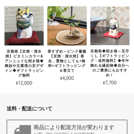
京都発◆招き猫～宝尽
京都発【京焼・清水
香すずめ～ピンク薔薇
くし【ギフトラッピン
焼】ビタミンカラー&
【京焼・清水焼】香
グ・送料無料】◆年中
アンニュイな招き猫◆
合，置物としても<無
飾れる縁起物◆自分へ
舞妓や五重塔の京デザ
料>ギフトラッピング
のご褒美にもおすす
イン◆ギフトラッピン
＆香立て
め！
グ無料
¥4,000
¥7,700
¥12,000
送料・配送について
商品により配送方法が変わります