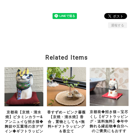
通報する
Related Items
京都発◆招き猫～宝尽
京都発【京焼・清水
香すずめ～ピンク薔薇
くし【ギフトラッピン
焼】ビタミンカラー&
【京焼・清水焼】香
グ・送料無料】◆年中
アンニュイな招き猫◆
合，置物としても<無
飾れる縁起物◆自分へ
舞妓や五重塔の京デザ
料>ギフトラッピング
のご褒美にもおすす
イン◆ギフトラッピン
＆香立て