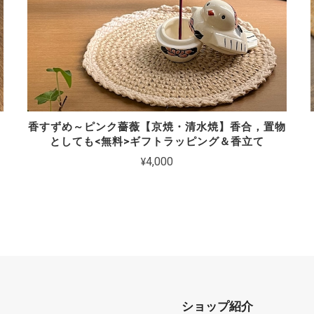
香すずめ～ピンク薔薇【京焼・清水焼】香合，置物
としても<無料>ギフトラッピング＆香立て
¥4,000
ショップ紹介