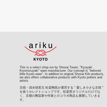
This is a select shop run by Shosai Touen, "Kyoyaki
Kiyomizuyaki" ware manufacturer. Our concept is "beloved
little Kyoto ware". In addition to original Shosai Kiln products,
we also offers collaborative products with Kyoto potters and
artists.
京焼・清水焼窯元 松斎陶苑が運営する " 愛しき小さな京焼 "
を扱うセレクトショップです。松斎窯オリジナルだけでな
く、京都の陶芸家や作家とのコラボ商品も展開していきま
す。