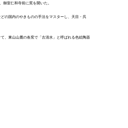
頃、御室仁和寺前に窯を開いた。
などの国内のやきものの手法をマスターし、天目・呉
けて、東山山麓の各窯で「古清水」と呼ばれる色絵陶器