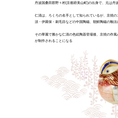
丹波国桑田郡野々村(京都府美山町)の出身で、元は
仁清は、ろくろの名手として知られているが、京焼の
須・伊羅保・刷毛目などの中国陶磁、朝鮮陶磁の釉法
その華麗で雅かな仁清の色絵陶器登場後、京焼の作風
が制作されることになる