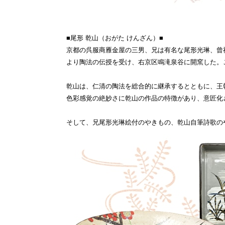
■尾形 乾山（おがた けんざん）■
京都の呉服商雁金屋の三男、兄は有名な尾形光琳、曾
より陶法の伝授を受け、右京区鳴滝泉谷に開窯した。
乾山は、仁清の陶法を総合的に継承するとともに、王
色彩感覚の絶妙さに乾山の作品の特徴があり、意匠化
そして、兄尾形光琳絵付のやきもの、乾山自筆詩歌の