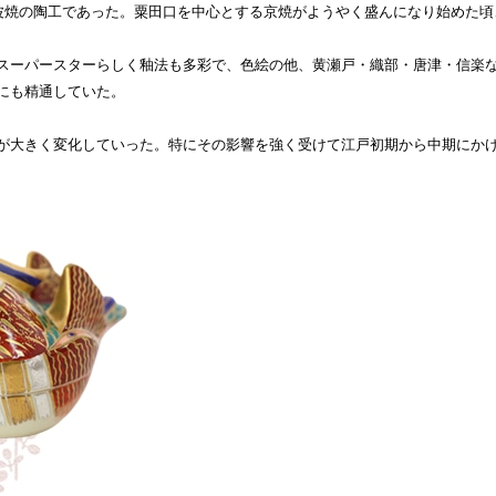
丹波焼の陶工であった。粟田口を中心とする京焼がようやく盛んになり始めた
スーパースターらしく釉法も多彩で、色絵の他、黄瀬戸・織部・唐津・信楽
にも精通していた。
が大きく変化していった。特にその影響を強く受けて江戸初期から中期にか