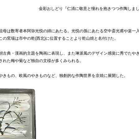
金彩おしどり『仁清に敬意と憧れを抱きつつ作陶しま
祖母は数寄者本阿弥光悦の姉にあたる。光悦の孫にあたる空中斎光甫や楽一入に
この窯場は市中の乾(西北)に位置することより乾山焼と名付けた。
朝古典・漢画的主題を陶画に表現し、また琳派風のデザイン感覚に秀でたや
された梅や菊など独自の文様が多くみられる。
やきもの、欧風のやきものなど、独創的な作陶世界を京焼に展開した。