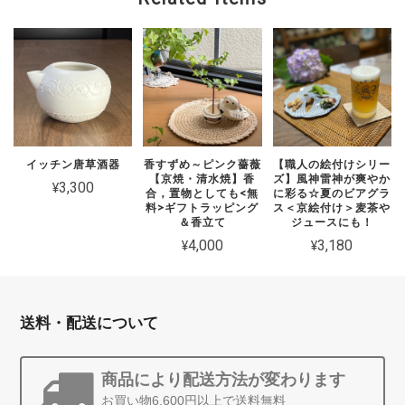
イッチン唐草酒器
香すずめ～ピンク薔薇
【職人の絵付けシリー
【京焼・清水焼】香
ズ】風神雷神が爽やか
¥3,300
合，置物としても<無
に彩る☆夏のビアグラ
料>ギフトラッピング
ス＜京絵付け＞麦茶や
＆香立て
ジュースにも！
¥4,000
¥3,180
送料・配送について
商品により配送方法が変わります
お買い物6,600円以上で送料無料