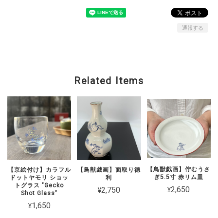
通報する
Related Items
【鳥獣戯画】佇むうさ
【京絵付け】カラフル
【鳥獣戯画】面取り徳
ぎ5.5寸 赤リム皿
ドットヤモリ ショッ
利
トグラス "Gecko
¥2,650
¥2,750
Shot Glass"
¥1,650