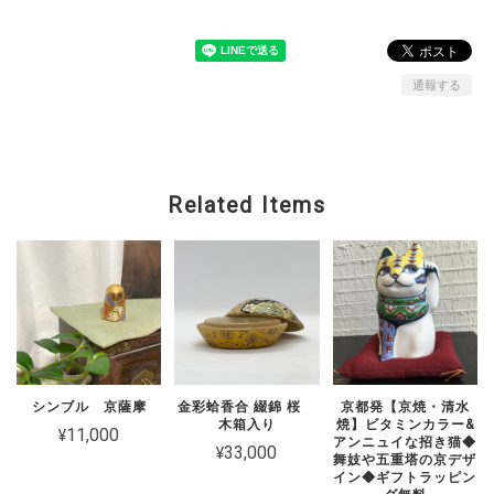
通報する
Related Items
シンブル 京薩摩
金彩蛤香合 綴錦 桜
京都発【京焼・清水
木箱入り
焼】ビタミンカラー&
¥11,000
アンニュイな招き猫◆
¥33,000
舞妓や五重塔の京デザ
イン◆ギフトラッピン