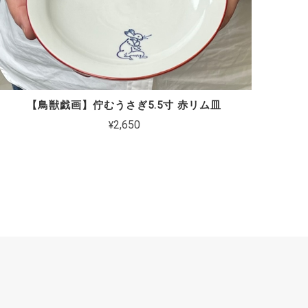
【鳥獣戯画】佇むうさぎ5.5寸 赤リム皿
¥2,650